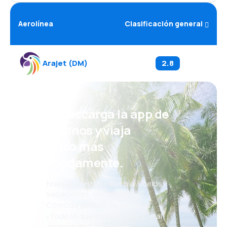
Aerolínea
Clasificación general
Arajet
(
DM
)
2.8
¡Eh! Descarga la app de
eDestinos y viaja
incluso más
cómodamente.
Nuevas ofertas cada día: vuelos,
vacaciones, escapadas
Cómoda gestión de reservas
¡Todo lo que importa, siempre al
alcance de tu mano!