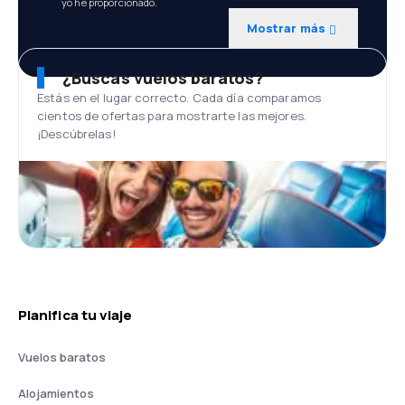
yo he proporcionado.
Mostrar más
¿Buscas vuelos baratos?
Estás en el lugar correcto. Cada día comparamos
cientos de ofertas para mostrarte las mejores.
¡Descúbrelas!
Planifica tu viaje
Vuelos baratos
Alojamientos