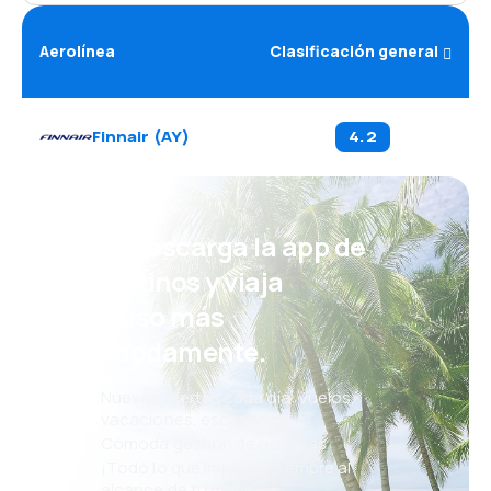
Aerolínea
Clasificación general
Finnair
(
AY
)
4.2
¡Eh! Descarga la app de
eDestinos y viaja
incluso más
cómodamente.
Nuevas ofertas cada día: vuelos,
vacaciones, escapadas
Cómoda gestión de reservas
¡Todo lo que importa, siempre al
alcance de tu mano!