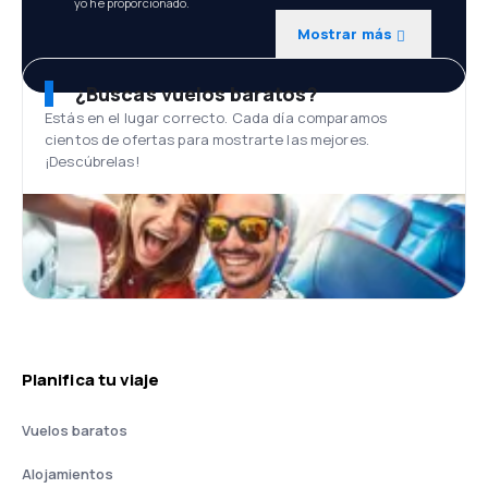
yo he proporcionado.
Mostrar más
¿Buscas vuelos baratos?
Estás en el lugar correcto. Cada día comparamos
cientos de ofertas para mostrarte las mejores.
¡Descúbrelas!
Planifica tu viaje
Vuelos baratos
Alojamientos