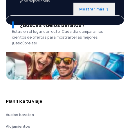
yo he proporcionado.
Mostrar más
¿Buscas vuelos baratos?
Estás en el lugar correcto. Cada día comparamos
cientos de ofertas para mostrarte las mejores.
¡Descúbrelas!
Planifica tu viaje
Vuelos baratos
Alojamientos