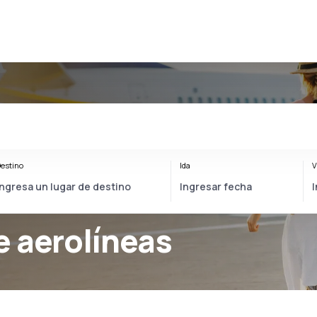
estino
Ida
V
 aerolíneas