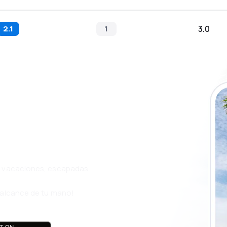
2.1
1
3.0
a app de
ja incluso más
s, vacaciones, escapadas
l alcance de tu mano!