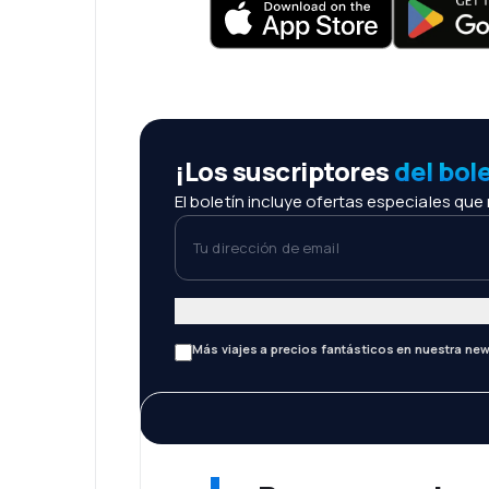
¡Los suscriptores
del bol
El boletín incluye ofertas especiales que
Tu dirección de email
Más viajes a precios fantásticos en nuestra new