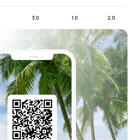
3.0
1.0
2.0