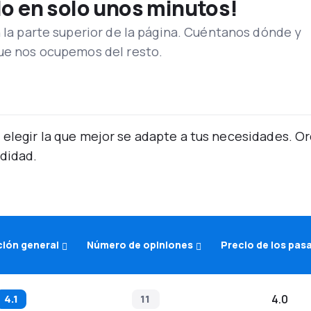
lo en solo unos minutos!
n la parte superior de la página. Cuéntanos dónde y
que nos ocupemos del resto.
 elegir la que mejor se adapte a tus necesidades. 
didad.
ción general
Número de opiniones
Precio de los pas
4.1
11
4.0