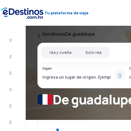
Tu plataforma de viaje
Aerolíneas
De guadalupe
Vuelos
baratos
Ida y vuelta
Solo ida
Alojamientos
Orgien
D
Ofertas
Completa
el viaje
De guadalupe
Inspiración
y consejos
Atención
al cliente