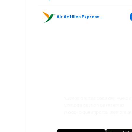
Air Antilles Express
(
3S
)
¡Eh! Descarga l
eDestinos y via
cómodamente.
Nuevas ofertas cada día: vuelo
Cómoda gestión de reservas
¡Todo lo que importa, siempre a