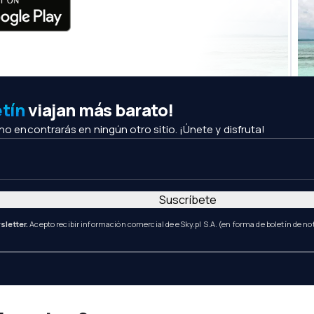
etín
viajan más barato!
 no encontrarás en ningún otro sitio. ¡Únete y disfruta!
Suscríbete
sletter.
Acepto recibir información comercial de eSky.pl S.A. (en forma de boletín de not