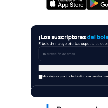
¡Los suscriptores
del bol
El boletín incluye ofertas especiales que
Tu dirección de email
Más viajes a precios fantásticos en nuestra new