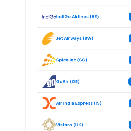
IndiGo Airlines
(
6E
)
Jet Airways
(
9W
)
SpiceJet
(
SG
)
GoAir
(
G8
)
Air India Express
(
I5
)
Vistara
(
UK
)