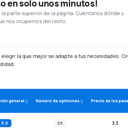
lo en solo unos minutos!
n la parte superior de la página. Cuéntanos dónde y
que nos ocupemos del resto.
 elegir la que mejor se adapte a tus necesidades. 
didad.
ción general
Número de opiniones
Precio de los pas
3.5
29
3.3