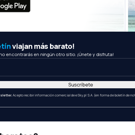
etín
viajan más barato!
 no encontrarás en ningún otro sitio. ¡Únete y disfruta!
Suscríbete
sletter.
Acepto recibir información comercial de eSky.pl S.A. (en forma de boletín de not