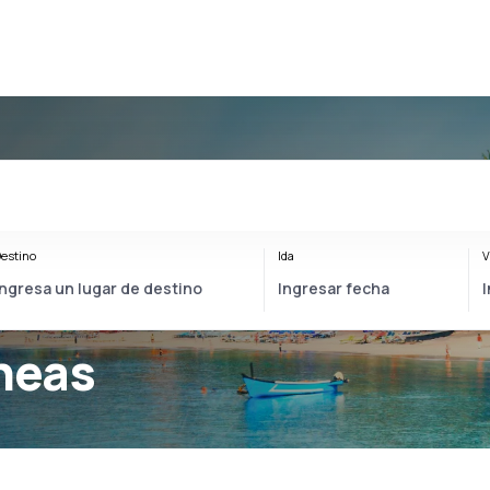
estino
Ida
V
íneas