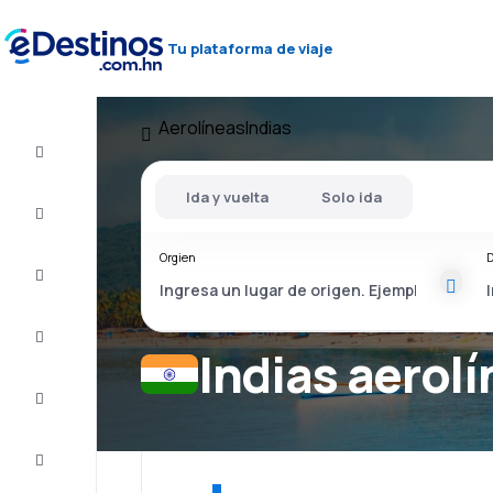
Tu plataforma de viaje
Aerolíneas
Indias
Vuelos
baratos
Ida y vuelta
Solo ida
Alojamientos
Orgien
D
Ofertas
Completa
el viaje
Indias aerol
Inspiración
y consejos
Atención
al cliente