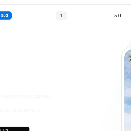
5.0
1
5.0
a app de
ja incluso más
s, vacaciones, escapadas
l alcance de tu mano!