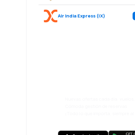
Air India Express
(
IX
)
¡Eh! Descarga l
eDestinos y via
cómodamente.
Nuevas ofertas cada día: vuelo
Cómoda gestión de reservas
¡Todo lo que importa, siempre a