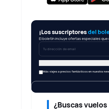
¡Los suscriptores
del bol
El boletín incluye ofertas especiales que
Tu dirección de email
Más viajes a precios fantásticos en nuestra new
¿Buscas vuelos