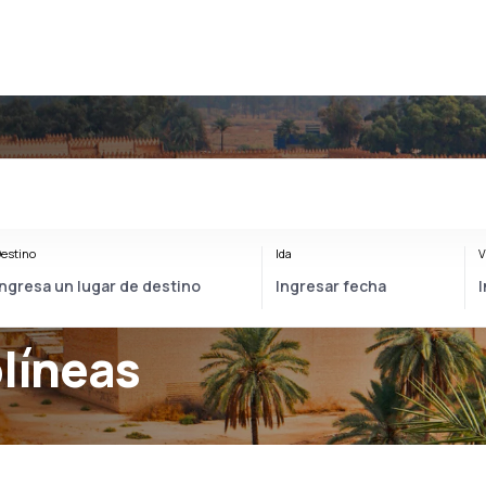
estino
Ida
V
olíneas