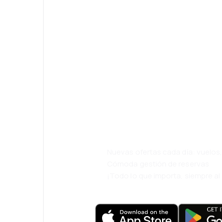
¡Eh! Descarga l
eDestinos y via
cómodamente.
Nuevas ofertas cada día: vuelo
Cómoda gestión de reservas
¡Todo lo que importa, siempre a