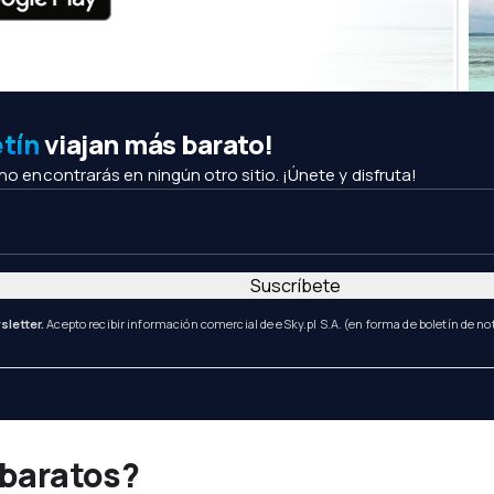
etín
viajan más barato!
 no encontrarás en ningún otro sitio. ¡Únete y disfruta!
Suscríbete
sletter.
Acepto recibir información comercial de eSky.pl S.A. (en forma de boletín de not
 baratos?