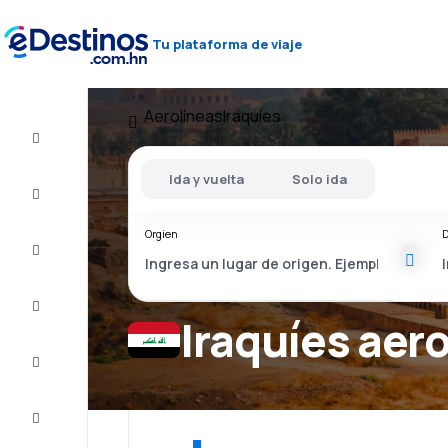
Tu plataforma de viaje
Aerolíneas
Iraquíes
Vuelos
baratos
Ida y vuelta
Solo ida
Alojamientos
Orgien
D
Ofertas
Completa
el viaje
Iraquíes aer
Inspiración
y consejos
Atención
al cliente