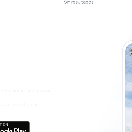
Sin resultados
a app de
ja incluso más
s, vacaciones, escapadas
l alcance de tu mano!