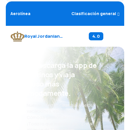
Aerolínea
Clasificación general
Royal Jordanian Airline
(
RJ
)
4.0
¡Eh! Descarga la app de
eDestinos y viaja
incluso más
cómodamente.
Nuevas ofertas cada día: vuelos,
vacaciones, escapadas
Cómoda gestión de reservas
¡Todo lo que importa, siempre al
alcance de tu mano!