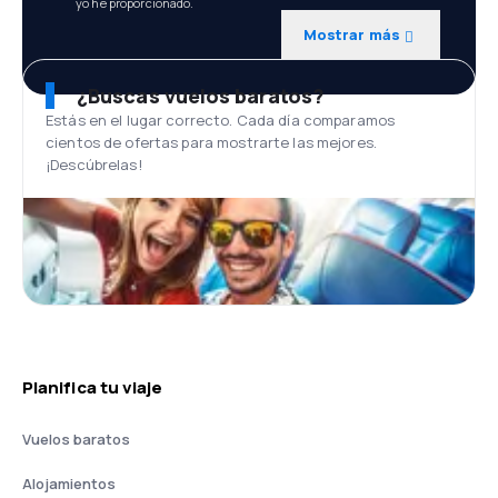
yo he proporcionado.
Mostrar más
¿Buscas vuelos baratos?
Estás en el lugar correcto. Cada día comparamos
cientos de ofertas para mostrarte las mejores.
¡Descúbrelas!
Planifica tu viaje
Vuelos baratos
Alojamientos