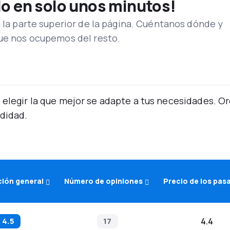
lo en solo unos minutos!
n la parte superior de la página. Cuéntanos dónde y
que nos ocupemos del resto.
 elegir la que mejor se adapte a tus necesidades. 
didad.
ción general
Número de opiniones
Precio de los pas
4.5
17
4.4