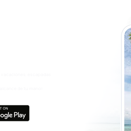
a app de
ja incluso más
s, vacaciones, escapadas
l alcance de tu mano!