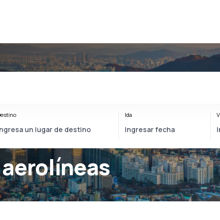
estino
Ida
V
 aerolíneas