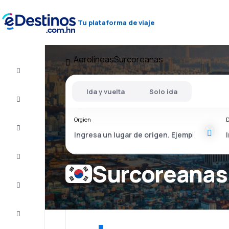
Tu plataforma de viaje
Aerolíneas
Surcoreanas
Vuelos
baratos
Ida y vuelta
Solo ida
Alojamientos
Orgien
D
Ofertas
Completa
el viaje
Surcoreanas
Inspiración
y consejos
Atención
al cliente