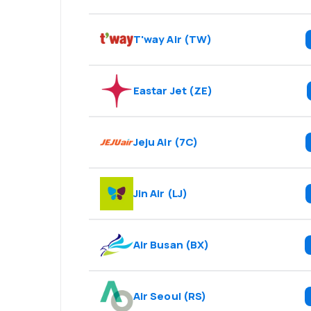
T'way Air
(
TW
)
Eastar Jet
(
ZE
)
Jeju Air
(
7C
)
Jin Air
(
LJ
)
Air Busan
(
BX
)
Air Seoul
(
RS
)