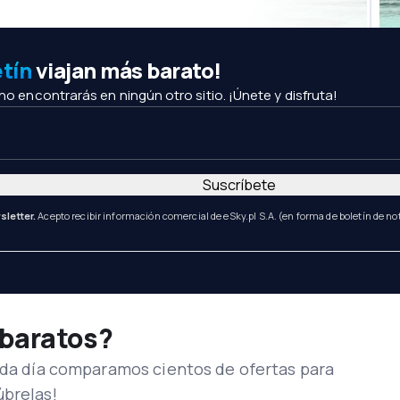
etín
viajan más barato!
 no encontrarás en ningún otro sitio. ¡Únete y disfruta!
Suscríbete
sletter.
Acepto recibir información comercial de eSky.pl S.A. (en forma de boletín de not
 baratos?
Cada día comparamos cientos de ofertas para
úbrelas!