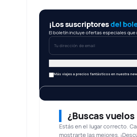
¡Los suscriptores
del bol
El boletín incluye ofertas especiales que
Tu dirección de email
Más viajes a precios fantásticos en nuestra new
¿Buscas vuelos
Estás en el lugar correcto. 
mostrarte las mejores. ¡Desc