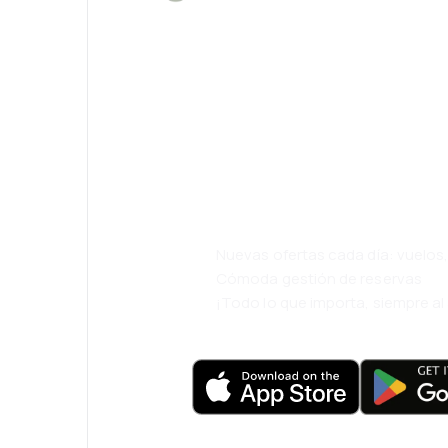
¡Eh! Descarga l
eDestinos y via
cómodamente.
Nuevas ofertas cada día: vuelo
Cómoda gestión de reservas
¡Todo lo que importa, siempre a