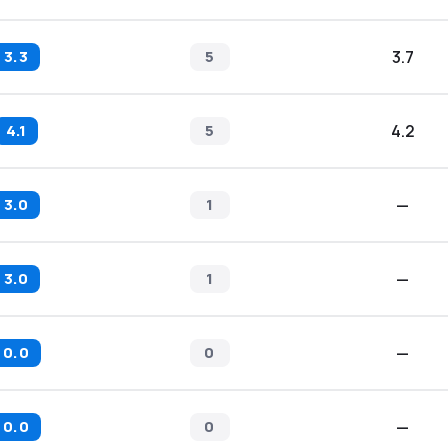
3.3
5
3.7
4.1
5
4.2
3.0
1
—
3.0
1
—
0.0
0
—
0.0
0
—