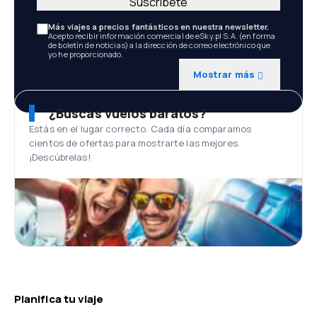
Suscríbete
Más viajes a precios fantásticos en nuestra newsletter.
Acepto recibir información comercial de eSky.pl S.A. (en forma
de boletín de noticias) a la dirección de correo electrónico que
yo he proporcionado.
Mostrar más
¿Buscas vuelos baratos?
Estás en el lugar correcto. Cada día comparamos
cientos de ofertas para mostrarte las mejores.
¡Descúbrelas!
Planifica tu viaje