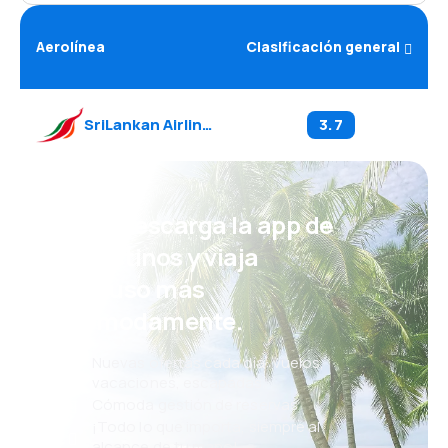
Aerolínea
Clasificación general
SriLankan Airlines
(
UL
)
3.7
¡Eh! Descarga la app de
eDestinos y viaja
incluso más
cómodamente.
Nuevas ofertas cada día: vuelos,
vacaciones, escapadas
Cómoda gestión de reservas
¡Todo lo que importa, siempre al
alcance de tu mano!