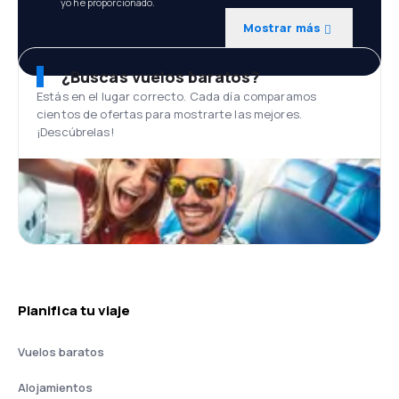
yo he proporcionado.
Mostrar más
¿Buscas vuelos baratos?
Estás en el lugar correcto. Cada día comparamos
cientos de ofertas para mostrarte las mejores.
¡Descúbrelas!
Planifica tu viaje
Vuelos baratos
Alojamientos