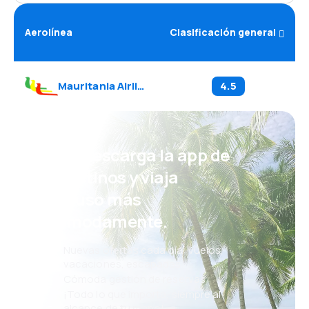
Aerolínea
Clasificación general
Mauritania Airlines
(
L6
)
4.5
¡Eh! Descarga la app de
eDestinos y viaja
incluso más
cómodamente.
Nuevas ofertas cada día: vuelos,
vacaciones, escapadas
Cómoda gestión de reservas
¡Todo lo que importa, siempre al
alcance de tu mano!