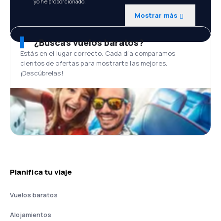
yo he proporcionado.
Mostrar más
¿Buscas vuelos baratos?
Estás en el lugar correcto. Cada día comparamos
cientos de ofertas para mostrarte las mejores.
¡Descúbrelas!
Planifica tu viaje
Vuelos baratos
Alojamientos