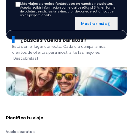
Más viajes a precios fantásticos en nuestra newsletter.
Acepto recibir información comercial de eSky.pl S.A. (en forma
de boletín de noticias) a la dirección de correo electrónico que
yo he proporcionado.
Mostrar más
¿Buscas vuelos baratos?
Estás en el lugar correcto. Cada día comparamos
cientos de ofertas para mostrarte las mejores.
¡Descúbrelas!
Planifica tu viaje
Vuelos baratos