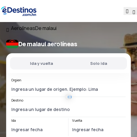
Aerolíneas
De malaui
De malaui aerolíneas
Ida y vuelta
Solo ida
Orgien
Destino
Ida
Vuelta