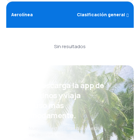
Aerolínea
Clasificación general
Sin resultados
¡Eh! Descarga la app de
eDestinos y viaja
incluso más
cómodamente.
Nuevas ofertas cada día: vuelos,
vacaciones, escapadas