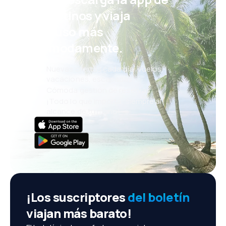
eDestinos y viaja
incluso más
cómodamente.
Nuevas ofertas cada día: vuelos,
vacaciones, escapadas
Cómoda gestión de reservas
¡Todo lo que importa, siempre al
alcance de tu mano!
¡Los suscriptores
del boletín
viajan más barato!