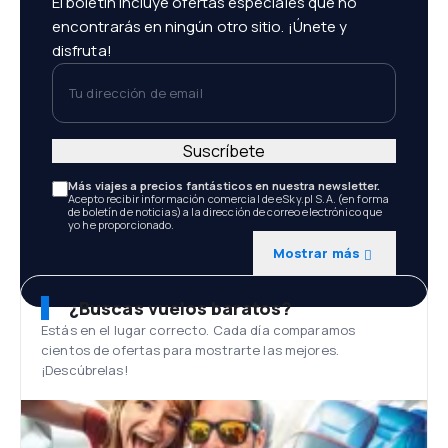
El boletín incluye ofertas especiales que no
encontrarás en ningún otro sitio. ¡Únete y
disfruta!
Tu dirección de email
Suscríbete
Más viajes a precios fantásticos en nuestra newsletter.
Acepto recibir información comercial de eSky.pl S.A. (en forma
de boletín de noticias) a la dirección de correo electrónico que
yo he proporcionado.
Mostrar más
¿Buscas vuelos baratos?
Estás en el lugar correcto. Cada día comparamos
cientos de ofertas para mostrarte las mejores.
¡Descúbrelas!