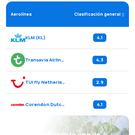
Aerolínea
Clasificación general
KLM
(
KL
)
4.1
Transavia Airlines
(
HV
)
4.3
TUI fly Netherlands
(
OR
)
2.9
Corendon Dutch Airlines
(
CD
)
4.1
¡Eh! Descarga la app de