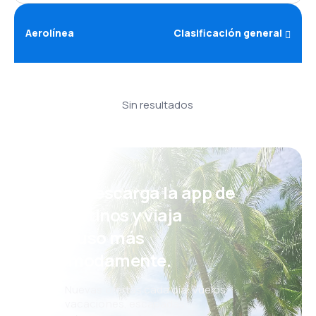
Aerolínea
Clasificación general
Sin resultados
¡Eh! Descarga la app de
eDestinos y viaja
incluso más
cómodamente.
Nuevas ofertas cada día: vuelos,
vacaciones, escapadas