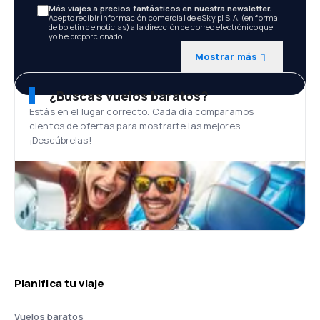
Más viajes a precios fantásticos en nuestra newsletter.
Acepto recibir información comercial de eSky.pl S.A. (en forma
de boletín de noticias) a la dirección de correo electrónico que
yo he proporcionado.
Mostrar más
¿Buscas vuelos baratos?
Estás en el lugar correcto. Cada día comparamos
cientos de ofertas para mostrarte las mejores.
¡Descúbrelas!
Planifica tu viaje
Vuelos baratos