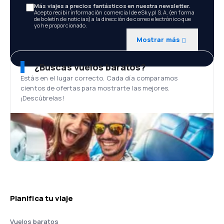
Más viajes a precios fantásticos en nuestra newsletter.
Acepto recibir información comercial de eSky.pl S.A. (en forma
de boletín de noticias) a la dirección de correo electrónico que
yo he proporcionado.
Mostrar más
¿Buscas vuelos baratos?
Estás en el lugar correcto. Cada día comparamos
cientos de ofertas para mostrarte las mejores.
¡Descúbrelas!
Planifica tu viaje
Vuelos baratos