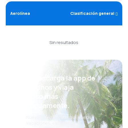
Aerolínea
Clasificación general
Sin resultados
¡Eh! Descarga la app de
eDestinos y viaja
incluso más
cómodamente.
Nuevas ofertas cada día: vuelos,
vacaciones, escapadas