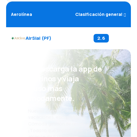
Aerolínea
Clasificación general
AirSial
(
PF
)
2.6
¡Eh! Descarga la app de
eDestinos y viaja
incluso más
cómodamente.
Nuevas ofertas cada día: vuelos,
vacaciones, escapadas
Cómoda gestión de reservas
¡Todo lo que importa, siempre al
alcance de tu mano!