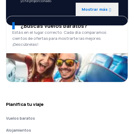
yo he proporcionado.
Mostrar más
¿Buscas vuelos baratos?
Estás en el lugar correcto. Cada día comparamos
cientos de ofertas para mostrarte las mejores.
¡Descúbrelas!
Planifica tu viaje
Vuelos baratos
Alojamientos