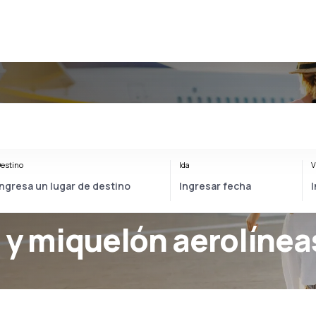
estino
Ida
V
 y miquelón aerolínea