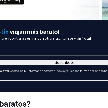
etín
viajan más barato!
 no encontrarás en ningún otro sitio. ¡Únete y disfruta!
Suscríbete
sletter.
Acepto recibir información comercial de eSky.pl S.A. (en forma de boletín de not
 baratos?