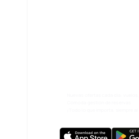
¡Eh! Descarga l
eDestinos y via
cómodamente.
Nuevas ofertas cada día: vuelo
Cómoda gestión de reservas
¡Todo lo que importa, siempre a