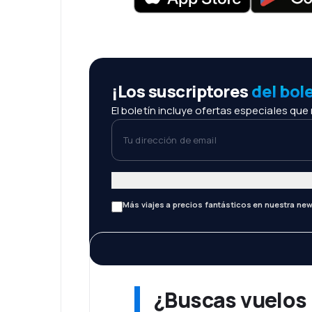
¡Los suscriptores
del bol
El boletín incluye ofertas especiales que
Tu dirección de email
Más viajes a precios fantásticos en nuestra new
¿Buscas vuelos