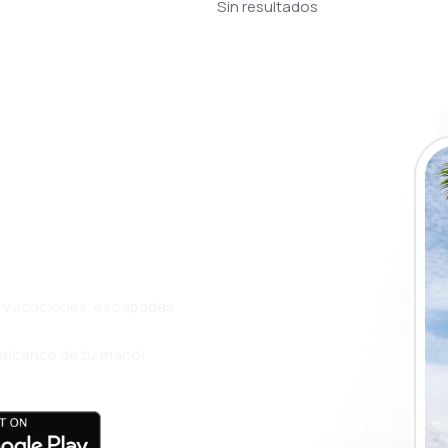
Sin resultados
a app de
ja incluso más
s, vacaciones, escapadas
l alcance de tu mano!