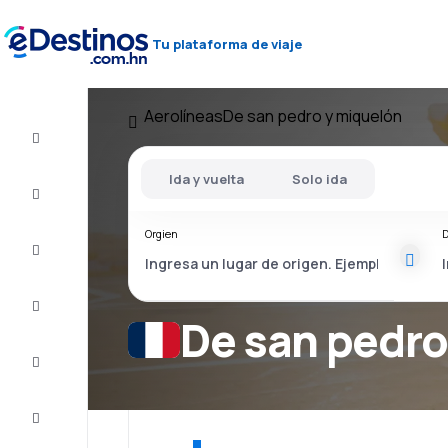
Tu plataforma de viaje
Aerolíneas
De san pedro y miquelón
Vuelos
baratos
Ida y vuelta
Solo ida
Alojamientos
Orgien
D
Ofertas
Completa
el viaje
De san pedro
Inspiración
y consejos
Atención
al cliente