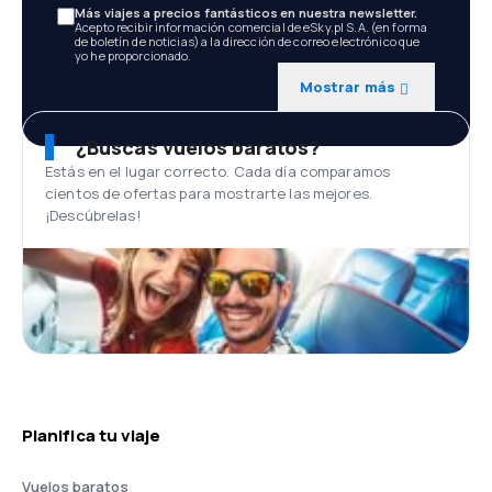
Más viajes a precios fantásticos en nuestra newsletter.
Acepto recibir información comercial de eSky.pl S.A. (en forma
de boletín de noticias) a la dirección de correo electrónico que
yo he proporcionado.
Mostrar más
¿Buscas vuelos baratos?
Estás en el lugar correcto. Cada día comparamos
cientos de ofertas para mostrarte las mejores.
¡Descúbrelas!
Planifica tu viaje
Vuelos baratos