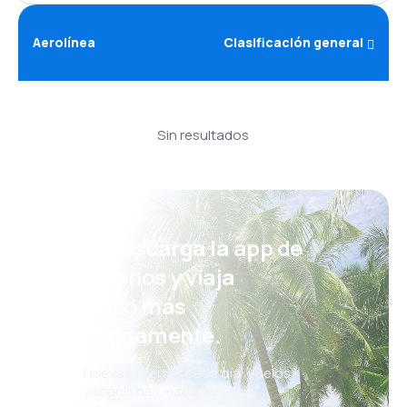
Aerolínea
Clasificación general
Sin resultados
¡Eh! Descarga la app de
eDestinos y viaja
incluso más
cómodamente.
Nuevas ofertas cada día: vuelos,
vacaciones, escapadas