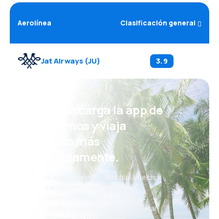
Aerolínea
Clasificación general
Jat Airways
(
JU
)
3.9
¡Eh! Descarga la app de
eDestinos y viaja
incluso más
cómodamente.
Nuevas ofertas cada día: vuelos,
vacaciones, escapadas
Cómoda gestión de reservas
¡Todo lo que importa, siempre al
alcance de tu mano!