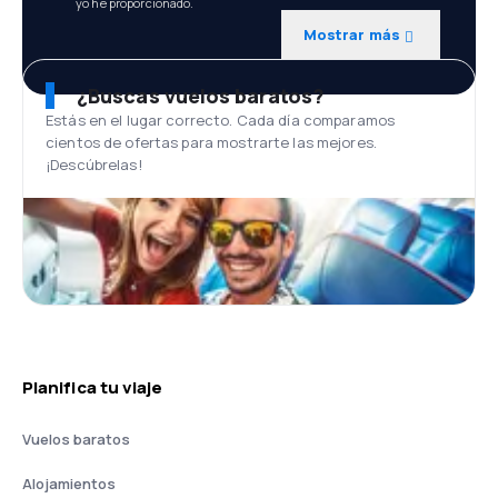
yo he proporcionado.
Mostrar más
¿Buscas vuelos baratos?
Estás en el lugar correcto. Cada día comparamos
cientos de ofertas para mostrarte las mejores.
¡Descúbrelas!
Planifica tu viaje
Vuelos baratos
Alojamientos