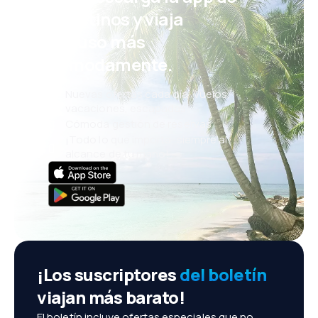
eDestinos y viaja
incluso más
cómodamente.
Nuevas ofertas cada día: vuelos,
vacaciones, escapadas
Cómoda gestión de reservas
¡Todo lo que importa, siempre al
alcance de tu mano!
¡Los suscriptores
del boletín
viajan más barato!
El boletín incluye ofertas especiales que no