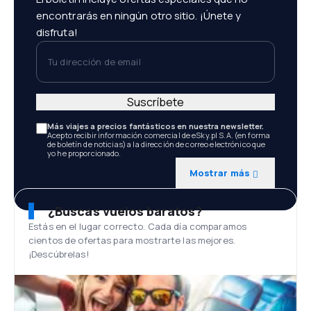
encontrarás en ningún otro sitio. ¡Únete y
disfruta!
Tu dirección de email
Suscríbete
Más viajes a precios fantásticos en nuestra newsletter.
Acepto recibir información comercial de eSky.pl S.A. (en forma
de boletín de noticias) a la dirección de correo electrónico que
yo he proporcionado.
Mostrar más
¿Buscas vuelos baratos?
Estás en el lugar correcto. Cada día comparamos
cientos de ofertas para mostrarte las mejores.
¡Descúbrelas!