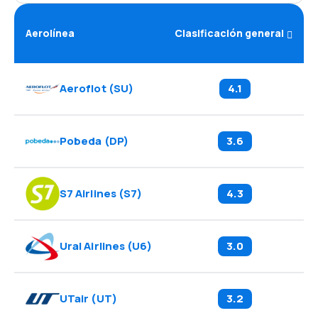
Aerolínea
Clasificación general
Aeroflot
(
SU
)
4.1
Pobeda
(
DP
)
3.6
S7 Airlines
(
S7
)
4.3
Ural Airlines
(
U6
)
3.0
UTair
(
UT
)
3.2