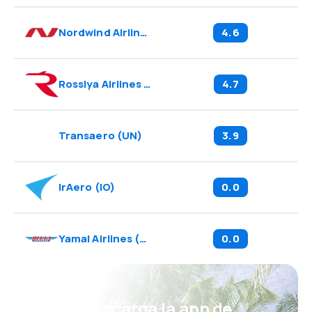
Nordwind Airlines
(
N4
)
4.6
Rossiya Airlines
(
FV
)
4.7
Transaero
(
UN
)
3.9
IrAero
(
IO
)
0.0
Yamal Airlines
(
YC
)
0.0
¡Eh! Descarga la app de