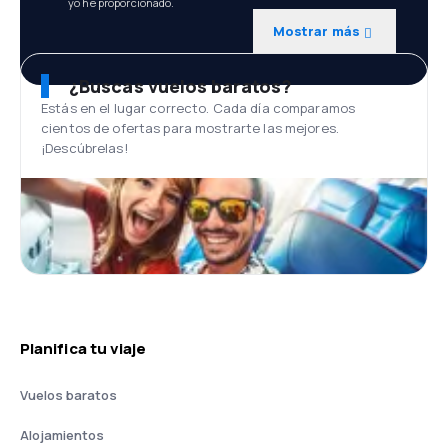
yo he proporcionado.
Mostrar más
¿Buscas vuelos baratos?
Estás en el lugar correcto. Cada día comparamos
cientos de ofertas para mostrarte las mejores.
¡Descúbrelas!
Planifica tu viaje
Vuelos baratos
Alojamientos