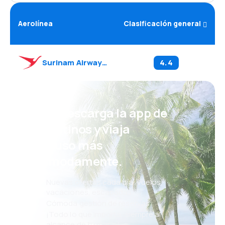
Aerolínea
Clasificación general
Surinam Airways
(
PY
)
4.4
¡Eh! Descarga la app de
eDestinos y viaja
incluso más
cómodamente.
Nuevas ofertas cada día: vuelos,
vacaciones, escapadas
Cómoda gestión de reservas
¡Todo lo que importa, siempre al
alcance de tu mano!