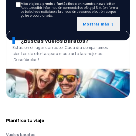
Más viajes a precios fantásticos en nuestra newsletter.
Acepto recibir información comercial de eSky.pl S.A. (en forma
de boletín de noticias) a la dirección de correo electrónico que
yo he proporcionado.
Mostrar más
¿Buscas vuelos baratos?
Estás en el lugar correcto. Cada día comparamos
cientos de ofertas para mostrarte las mejores.
¡Descúbrelas!
Planifica tu viaje
Vuelos baratos