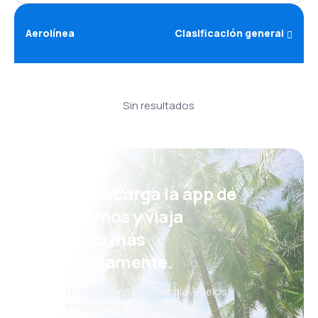
Aerolínea
Clasificación general
Sin resultados
¡Eh! Descarga la app de
eDestinos y viaja
incluso más
cómodamente.
Nuevas ofertas cada día: vuelos,
vacaciones, escapadas