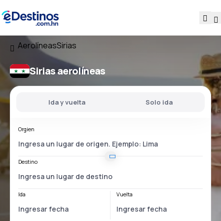
Aerolíneas
Sirias
Sirias aerolíneas
Ida y vuelta
Solo ida
Orgien
Destino
Ida
Vuelta