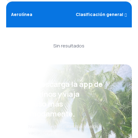
Aerolínea
Clasificación general
Sin resultados
¡Eh! Descarga la app de
eDestinos y viaja
incluso más
cómodamente.
Nuevas ofertas cada día: vuelos,
vacaciones, escapadas