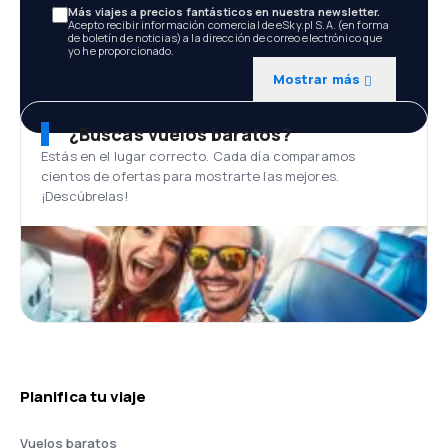
Más viajes a precios fantásticos en nuestra newsletter.
Acepto recibir información comercial de eSky.pl S.A. (en forma
de boletín de noticias) a la dirección de correo electrónico que
yo he proporcionado.
Mostrar más
¿Buscas vuelos baratos?
Estás en el lugar correcto. Cada día comparamos
cientos de ofertas para mostrarte las mejores.
¡Descúbrelas!
Planifica tu viaje
Vuelos baratos