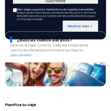
Suscríbete
Más viajes a precios fantásticos en nuestra newsletter.
Acepto recibir información comercial de eSky.pl S.A. (en forma
de boletín de noticias) a la dirección de correo electrónico que
yo he proporcionado.
Mostrar más
¿Buscas vuelos baratos?
Estás en el lugar correcto. Cada día comparamos
cientos de ofertas para mostrarte las mejores.
¡Descúbrelas!
Planifica tu viaje