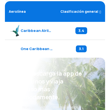
Aerolínea
Clasificación general
Caribbean Airlines
(
BW
)
3.4
One Caribbean Media
(
C0
)
3.1
¡Eh! Descarga la app de
eDestinos y viaja
incluso más
cómodamente.
Nuevas ofertas cada día: vuelos,