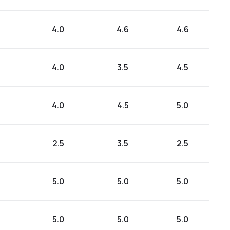
4.0
4.6
4.6
4.0
3.5
4.5
4.0
4.5
5.0
2.5
3.5
2.5
5.0
5.0
5.0
5.0
5.0
5.0