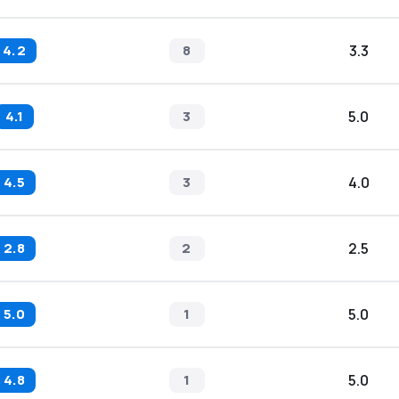
4.2
8
3.3
4.1
3
5.0
4.5
3
4.0
2.8
2
2.5
5.0
1
5.0
4.8
1
5.0