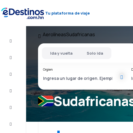
Tu plataforma de viaje
Aerolíneas
Sudafricanas
Vuelos
baratos
Ida y vuelta
Solo ida
Alojamientos
Orgien
D
Ofertas
Completa
el viaje
Sudafricanas
Inspiración
y consejos
Atención
al cliente