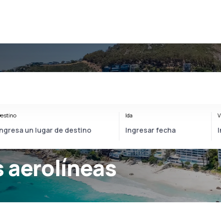
estino
Ida
V
 aerolíneas