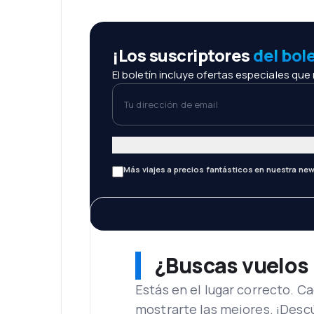
¡Los suscriptores
del bol
El boletín incluye ofertas especiales que
Tu dirección de email
Más viajes a precios fantásticos en nuestra new
¿Buscas vuelos
Estás en el lugar correcto. 
mostrarte las mejores. ¡Desc