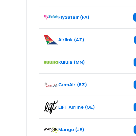
FlySafair
(
FA
)
Airlink
(
4Z
)
Kulula
(
MN
)
CemAir
(
5Z
)
LIFT Airline
(
GE
)
Mango
(
JE
)