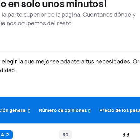
lo en solo unos minutos!
n la parte superior de la página. Cuéntanos dónde y
que nos ocupemos del resto.
 elegir la que mejor se adapte a tus necesidades. 
didad.
ción general
Número de opiniones
Precio de los pas
4.2
30
3.3