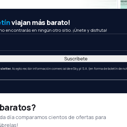
etín
viajan más barato!
 no encontrarás en ningún otro sitio. ¡Únete y disfruta!
Suscríbete
sletter.
Acepto recibir información comercial de eSky.pl S.A. (en forma de boletín de not
 baratos?
Cada día comparamos cientos de ofertas para
úbrelas!