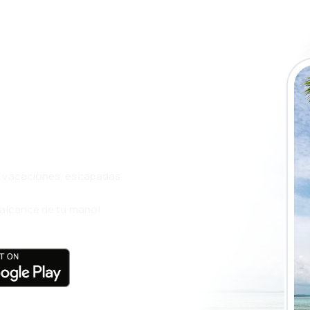
a app de
ja incluso más
s, vacaciones, escapadas
l alcance de tu mano!