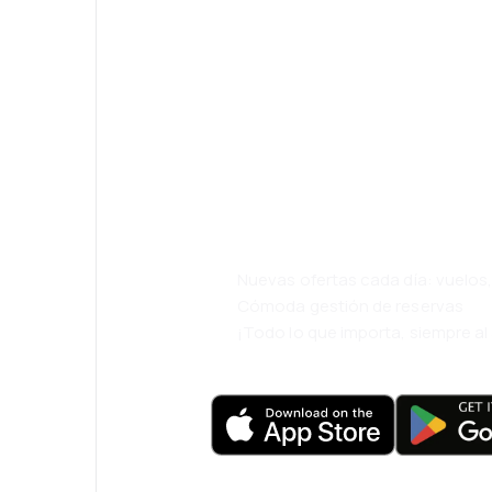
¡Eh! Descarga l
eDestinos y via
cómodamente.
Nuevas ofertas cada día: vuelo
Cómoda gestión de reservas
¡Todo lo que importa, siempre a