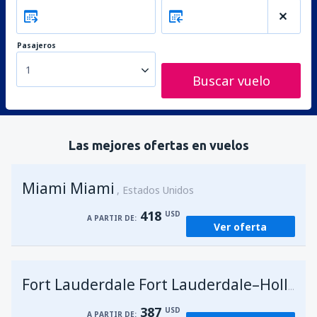
Pasajeros
1
Buscar vuelo
Las mejores ofertas en vuelos
Miami Miami
Estados Unidos
418
USD
A PARTIR DE:
Ver oferta
Fort Lauderdale Fort Lauderdale–Hollywood Intl Airport
387
USD
A PARTIR DE: