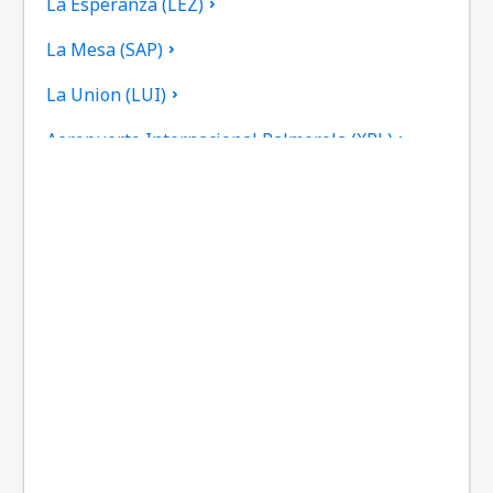
La Esperanza (LEZ)
La Mesa (SAP)
La Union (LUI)
Aeropuerto Internacional Palmerola (XPL)
Puerto Lempira (PEU)
Ruinas de Copan (RUY)
Sulaco (SCD)
Tela Airport (TEA)
Toncontín (TGU)
Utila (UII)