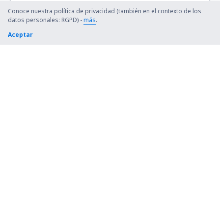
Cariri (JDO)
Conoce nuestra política de privacidad (también en el contexto de los
datos personales: RGPD) -
más
.
Cacador (CFC)
Aceptar
Cataratas (IGU)
Chapada Diamantina (LEC)
Cianorte Airport (GGH)
Coari (CIZ)
Conceicao do Araguaia Airport (CDJ)
Concordia Airport (CCI)
Confresa Airport (CFO)
Sao Paulo
Conselheiro Lafaiete Airport (QDF)