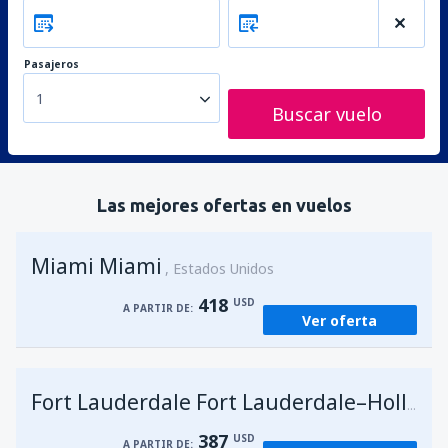
Pasajeros
1
Buscar vuelo
Las mejores ofertas en vuelos
Miami Miami
Estados Unidos
418
USD
A PARTIR DE:
Ver oferta
Fort Lauderdale Fort Lauderdale–Hollywood Intl Airport
387
USD
A PARTIR DE: