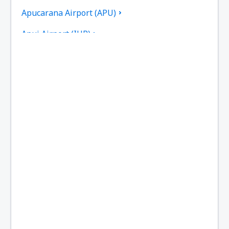
Apucarana Airport (APU)
Apui Airport (IUP)
Aracatuba Dario Guarita (ARU)
Aragarcas Airport (ARS)
Araguaina Airport (AUX)
Arapongas Airport (APX)
Araripina Airport (JAW)
Ariquemes Airport (AQM)
Arraias Airport (AAI)
Bragança Paulista Airport (BJP)
Boa Vista Atlas Brasil Cantanhede (BVB)