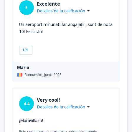
Excelente
5
Detalles de la calificación
Un aeroport minunat! Iar angajații , sunt de nota
10! Felicitări!
Útil
Maria
Rumunsko,
Junio 2025
Very cool!
4.4
Detalles de la calificación
¡Maravilloso!
Este cometário es traducido automáticamente.