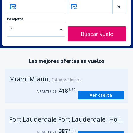
Pasajeros
1
Buscar vuelo
Las mejores ofertas en vuelos
Miami Miami
Estados Unidos
418
USD
A PARTIR DE:
Ver oferta
Fort Lauderdale Fort Lauderdale–Hollywood Intl Airport
387
USD
A PARTIR DE: