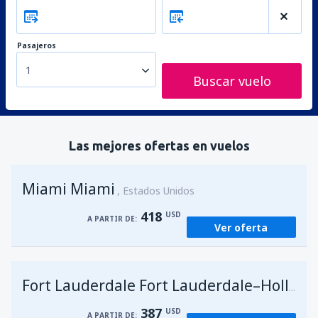
Pasajeros
1
Buscar vuelo
Las mejores ofertas en vuelos
Miami Miami
Estados Unidos
418
USD
A PARTIR DE:
Ver oferta
Fort Lauderdale Fort Lauderdale–Hollywood Intl Airport
387
USD
A PARTIR DE: