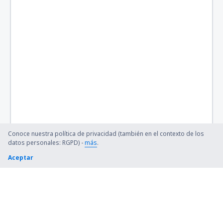
Newquay Cornwall (NQY)
North Ronaldsay (NRL)
Norwich (NWI)
Nottingham (NQT)
Papa Westray (PPW)
Helipuerto de Penzance (PZE)
Conoce nuestra política de privacidad (también en el contexto de los
Glasgow
datos personales: RGPD) -
más
.
Aceptar
Southampton (SOU)
Isles of Scilly St Mary's (ISC)
Londres
Stornoway (SYY)