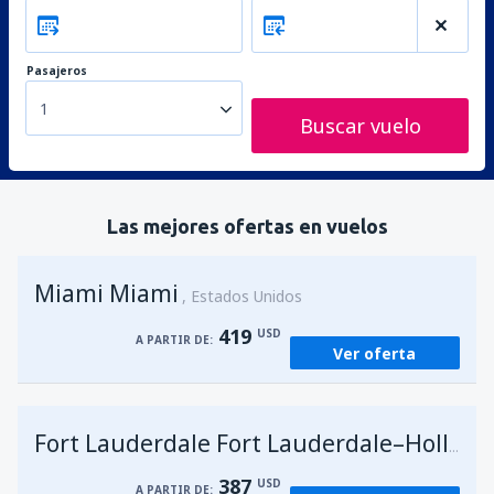
Pasajeros
1
Buscar vuelo
Las mejores ofertas en vuelos
Miami Miami
Estados Unidos
419
USD
A PARTIR DE:
Ver oferta
Fort Lauderdale Fort Lauderdale–Hollywood Intl Airport
387
USD
A PARTIR DE: