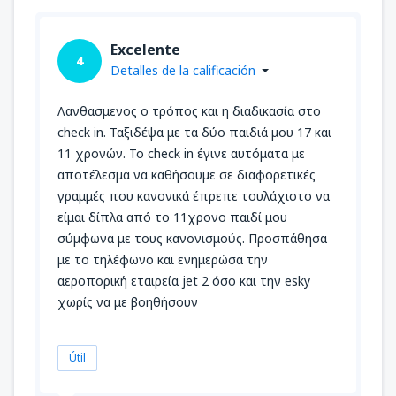
Excelente
4
Detalles de la calificación
Λανθασμενος ο τρόπος και η διαδικασία στο
check in. Ταξιδέψα με τα δύο παιδιά μου 17 και
11 χρονών. Το check in έγινε αυτόματα με
αποτέλεσμα να καθήσουμε σε διαφορετικές
γραμμές που κανονικά έπρεπε τουλάχιστο να
είμαι δίπλα από το 11χρονο παιδί μου
σύμφωνα με τους κανονισμούς. Προσπάθησα
με το τηλέφωνο και ενημερώσα την
αεροπορική εταιρεία jet 2 όσο και την esky
χωρίς να με βοηθήσουν
Útil