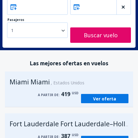
Pasajeros
1
Buscar vuelo
Las mejores ofertas en vuelos
Miami Miami
Estados Unidos
419
USD
A PARTIR DE:
Ver oferta
Fort Lauderdale Fort Lauderdale–Hollywood Intl Airport
387
USD
A PARTIR DE: