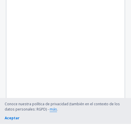
Sant Egidio (PEG)
Lamezia Terme (SUF)
Valerio Catullo (VRN)
Trapani-Birgi (TPS)
Comiso (CIY)
Conoce nuestra política de privacidad (también en el contexto de los
datos personales: RGPD) -
más
.
Aceptar