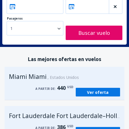
Pasajeros
1
Buscar vuelo
Las mejores ofertas en vuelos
Miami Miami
Estados Unidos
440
USD
A PARTIR DE:
Ver oferta
Fort Lauderdale Fort Lauderdale–Hollywood Intl Airport
386
USD
A PARTIR DE: