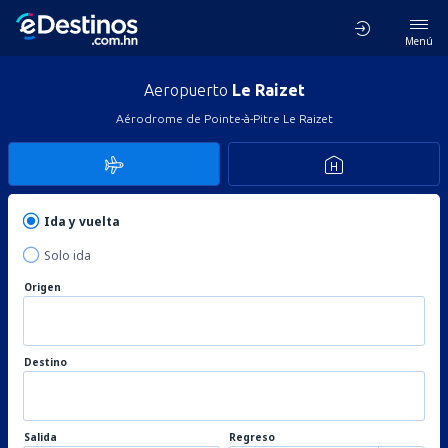
Menú
Aeropuerto
Le Raizet
Aérodrome de Pointe-à-Pitre Le Raizet
Ida y vuelta
Solo ida
Origen
Destino
Salida
Regreso