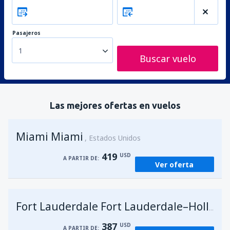
Pasajeros
1
Buscar vuelo
Las mejores ofertas en vuelos
Miami Miami
Estados Unidos
419
USD
A PARTIR DE:
Ver oferta
Fort Lauderdale Fort Lauderdale–Hollywood Intl Airport
387
USD
A PARTIR DE: