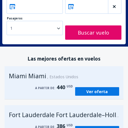
Pasajeros
1
Buscar vuelo
Las mejores ofertas en vuelos
Miami Miami
Estados Unidos
440
USD
A PARTIR DE:
Ver oferta
Fort Lauderdale Fort Lauderdale–Hollywood Intl Airport
386
USD
A PARTIR DE: