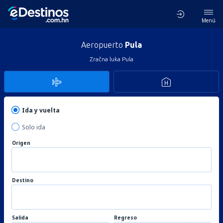
Menú
Aeropuerto
Pula
Zračna luka Pula
Ida y vuelta
Solo ida
Origen
Destino
Salida
Regreso