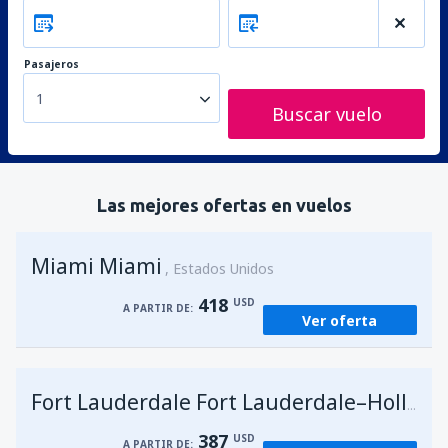
Pasajeros
1
Buscar vuelo
Las mejores ofertas en vuelos
Miami Miami
Estados Unidos
418
USD
A PARTIR DE:
Ver oferta
Fort Lauderdale Fort Lauderdale–Hollywood Intl Airport
387
USD
A PARTIR DE: