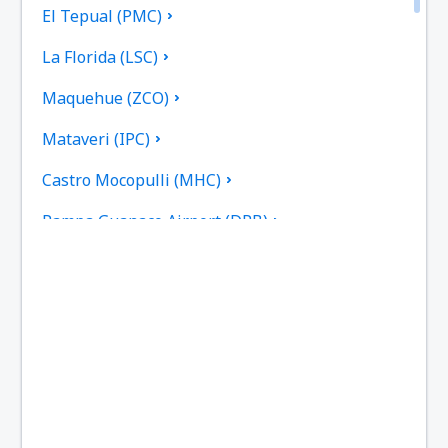
El Tepual (PMC)
La Florida (LSC)
Maquehue (ZCO)
Mataveri (IPC)
Castro Mocopulli (MHC)
Pampa Guanaco Airport (DPB)
Pichoy (ZAL)
Porvenir (WPR)
Presidente Ibanez (PUQ)
Guardia Marina Zañartu Airport (WPU)
Aeropuerto Ricardo García Posada (ESR)