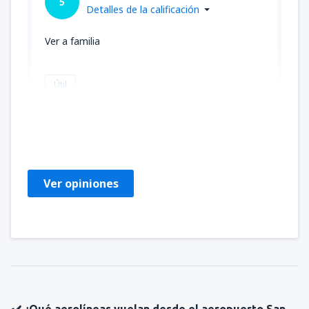
5
Detalles de la calificación
Ver a familia
Útil
Alejandra Andrea
Şili,
Mayo 2023
Ver opiniones
✔️ ¿Qué aerolíneas vuelan desde el aeropuerto San