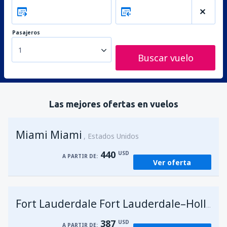
Pasajeros
1
Buscar vuelo
Las mejores ofertas en vuelos
Miami Miami
Estados Unidos
440
USD
A PARTIR DE:
Ver oferta
Fort Lauderdale Fort Lauderdale–Hollywood Intl Airport
387
USD
A PARTIR DE: