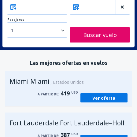
Pasajeros
1
Buscar vuelo
Las mejores ofertas en vuelos
Miami Miami
Estados Unidos
419
USD
A PARTIR DE:
Ver oferta
Fort Lauderdale Fort Lauderdale–Hollywood Intl Airport
387
USD
A PARTIR DE: