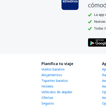
cómoda
La app 
Nuevas 
Todas t
Planifica tu viaje
A
Vuelos baratos
Ap
Alojamientos
Ra
Tiquetes baratos
Ae
Hoteles
Ae
Vehículos de alquiler
Op
Ofertas
Ae
Seguros
Op