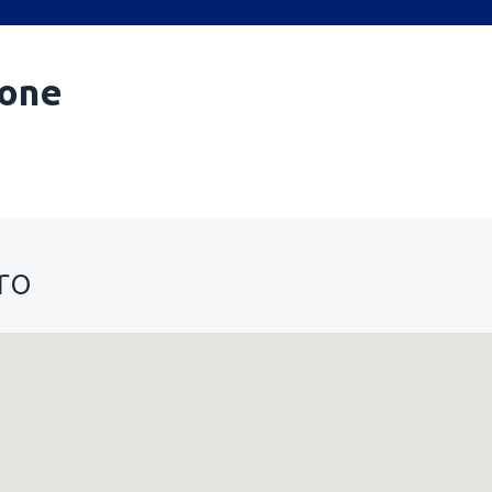
one
ro