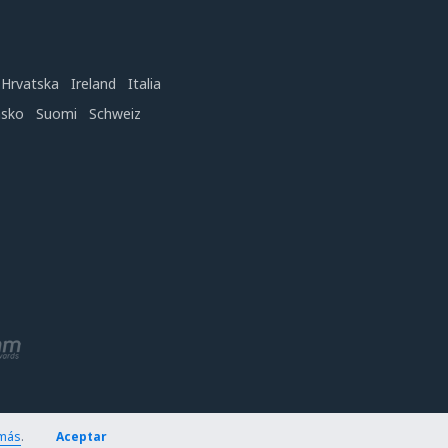
Hrvatska
Ireland
Italia
nsko
Suomi
Schweiz
más
.
Aceptar