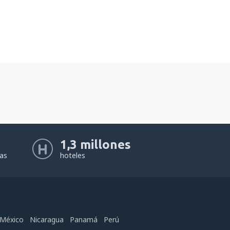
1,3 millones
eas
hoteles
México
Nicaragua
Panamá
Perú