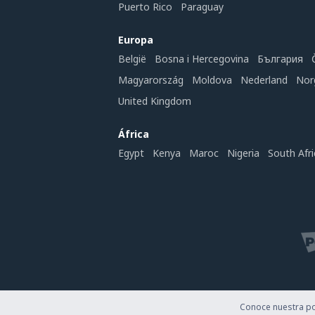
Puerto Rico
Paraguay
Europa
België
Bosna i Hercegovina
България
Magyarország
Moldova
Nederland
Nor
United Kingdom
África
Egypt
Kenya
Maroc
Nigeria
South Afri
Conoce nuestra pol