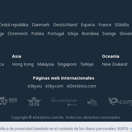
Česká republika
Danmark
Deutschland
Espańa
France
Ελλάδα
ge
Österreich
Polska
Portugal
Srbija
România
Sverige
Slove
Asia
Oceanía
ca
Hong Kong
Malaysia
Singapore
Türkiye
New Zealand
Páginas web internacionales
eSky.eu
eSky.com
eDestinos.com
Copyright © eDestinos.com.hn. Todos los derechos reservados.
ítica de privacidad (también en el contexto de los datos personales: RGPD) -