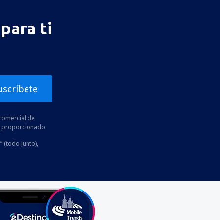
para ti
uscríbete
comercial de
he proporcionado.
” (todo junto),