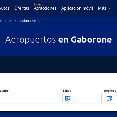
Nuevo
Autos
Ofertas
Atracciones
Aplicación móvil
Más
uana
Gaborone
Aeropuertos
en Gaborone
estino
Salida
Regreso