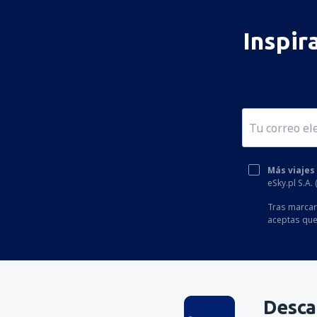
Inspir
Más viajes
eSky.pl S.A.
Tras marcar 
aceptas que
Desca