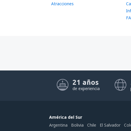
Atracciones
Ca
In
FA
21 años
de experiencia
América del Sur
Argentina
Bolivia
Chile
El Salvador
Col