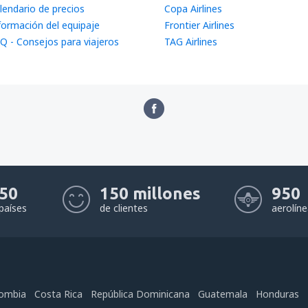
lendario de precios
Copa Airlines
formación del equipaje
Frontier Airlines
Q - Consejos para viajeros
TAG Airlines
50
150 millones
950
países
de clientes
aerolín
ombia
Costa Rica
República Dominicana
Guatemala
Honduras