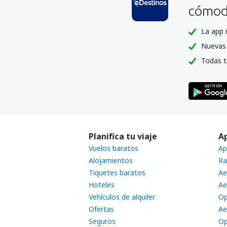
cómoda
La app 
Nuevas 
Todas t
Planifica tu viaje
A
Vuelos baratos
Ap
Alojamientos
Ra
Tiquetes baratos
Ae
Hoteles
Ae
Vehículos de alquiler
Op
Ofertas
Ae
Seguros
Op