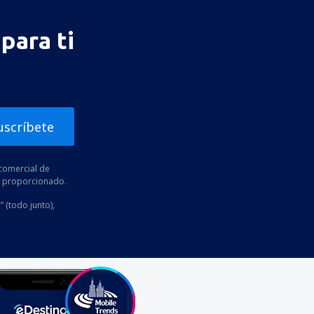
para ti
uscríbete
comercial de
he proporcionado.
” (todo junto),