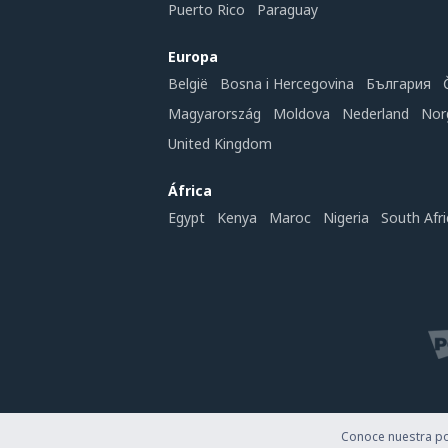
Puerto Rico
Paraguay
Europa
België
Bosna i Hercegovina
България
Magyarország
Moldova
Nederland
Nor
United Kingdom
África
Egypt
Kenya
Maroc
Nigeria
South Afri
Conoce nuestra pol