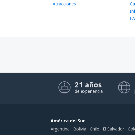
Atracciones
Ca
In
FA
21 años
de experiencia
América del Sur
Argentina
Bolivia
Chile
El Salvador
Col