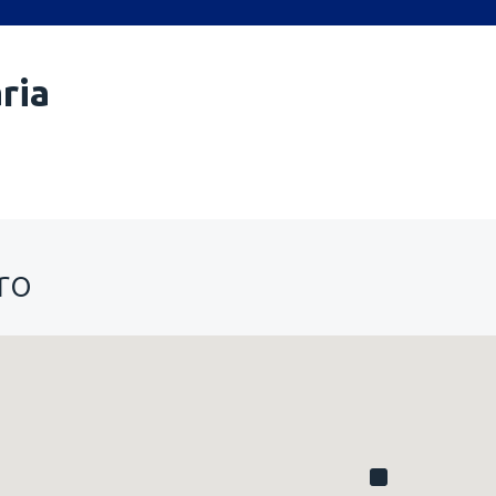
ria
ro