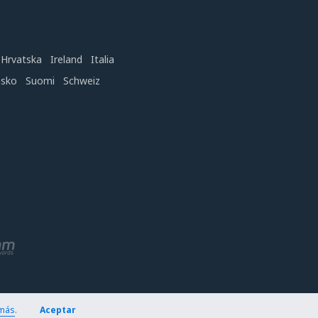
Hrvatska
Ireland
Italia
nsko
Suomi
Schweiz
más
.
Aceptar