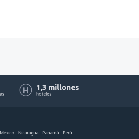
1,3 millones
eas
hoteles
México
Nicaragua
Panamá
Perú