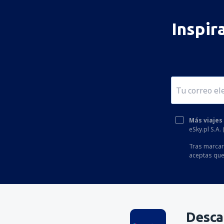
Inspir
Más viajes
eSky.pl S.A.
Tras marcar 
aceptas que
Desca