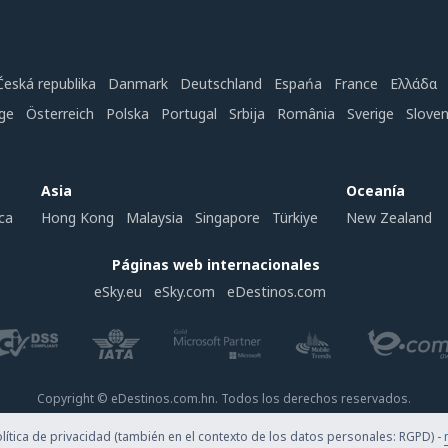
Česká republika
Danmark
Deutschland
Espańa
France
Ελλάδα
ge
Österreich
Polska
Portugal
Srbija
România
Sverige
Slove
Asia
Oceanía
ca
Hong Kong
Malaysia
Singapore
Türkiye
New Zealand
Páginas web internacionales
eSky.eu
eSky.com
eDestinos.com
Copyright © eDestinos.com.hn. Todos los derechos reservados.
ítica de privacidad (también en el contexto de los datos personales: RGPD) -