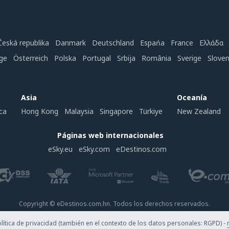
Česká republika
Danmark
Deutschland
Espańa
France
Ελλάδα
ge
Österreich
Polska
Portugal
Srbija
România
Sverige
Slove
Asia
Oceanía
ca
Hong Kong
Malaysia
Singapore
Türkiye
New Zealand
Páginas web internacionales
eSky.eu
eSky.com
eDestinos.com
Copyright © eDestinos.com.hn. Todos los derechos reservados.
ítica de privacidad (también en el contexto de los datos personales: RGPD) -