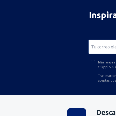
Inspir
Más viajes
eSky.pl S.A.
Tras marcar 
aceptas que
Desca