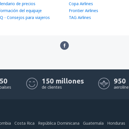
lendario de precios
Copa Airlines
formación del equipaje
Frontier Airlines
Q - Consejos para viajeros
TAG Airlines
50
150 millones
950
países
de clientes
aerolín
ombia
Costa Rica
República Dominicana
Guatemala
Honduras