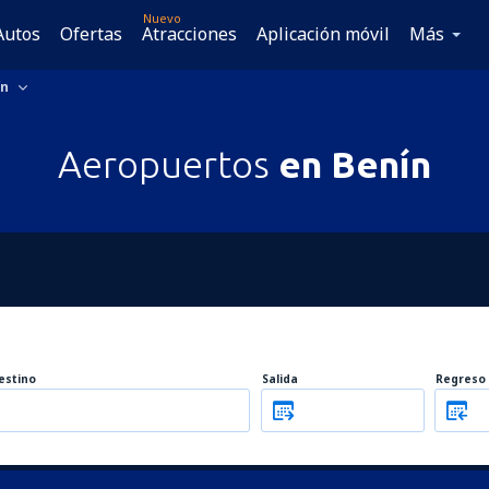
Nuevo
Autos
Ofertas
Atracciones
Aplicación móvil
Más
ín
Aeropuertos
en Benín
estino
Salida
Regreso