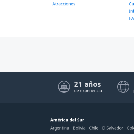
Atracciones
Ca
In
FA
21 años
de experiencia
América del Sur
Argentina
Bolivia
Chile
El Salvador
Col