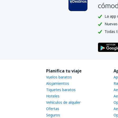
cómoda
La app 
Nuevas 
Todas t
Planifica tu viaje
A
Vuelos baratos
Ap
Alojamientos
Ra
Tiquetes baratos
Ae
Hoteles
Ae
Vehículos de alquiler
Op
Ofertas
Ae
Seguros
Op