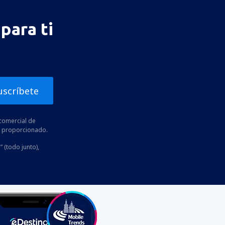
para ti
uscríbete
comercial de
he proporcionado.
” (todo junto),