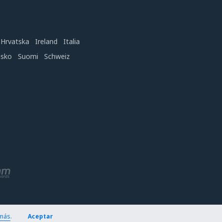
Hrvatska
Ireland
Italia
nsko
Suomi
Schweiz
más
.
Aceptar