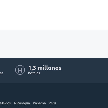
1,3 millones
eas
hoteles
México
Nicaragua
Panamá
Perú