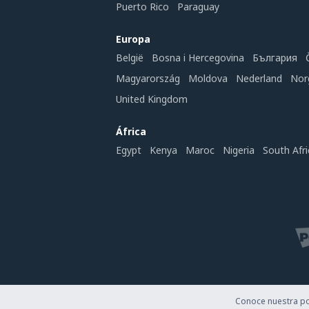
Puerto Rico
Paraguay
Europa
België
Bosna i Hercegovina
България
Magyarország
Moldova
Nederland
Nor
United Kingdom
África
Egypt
Kenya
Maroc
Nigeria
South Afri
Conoce nuestra pol