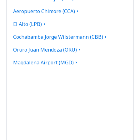
Aeropuerto Chimore (CCA)
El Alto (LPB)
Cochabamba Jorge Wilstermann (CBB)
Oruro Juan Mendoza (ORU)
Magdalena Airport (MGD)
Monteagudo Airport (MHW)
Puerto Suárez Airport (PSZ)
Villamontes Lt. Col. Rafael Pabón Airport (VLM)
Reyes Airport (REY)
Roboré Airport (RBO)
San Ignacio de Moxos Airport (SNM)