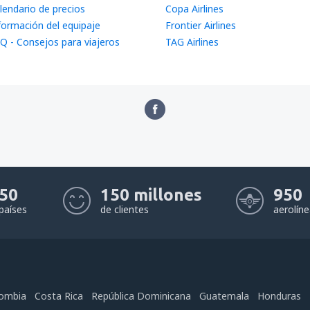
lendario de precios
Copa Airlines
formación del equipaje
Frontier Airlines
Q - Consejos para viajeros
TAG Airlines
50
150 millones
950
países
de clientes
aerolín
ombia
Costa Rica
República Dominicana
Guatemala
Honduras