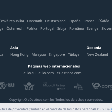
Česká republika
Danmark
Deutschland
Espańa
France
Ελλάδα
ge
Österreich
Polska
Portugal
Srbija
România
Sverige
Slove
Asia
Oceanía
ca
Hong Kong
Malaysia
Singapore
Türkiye
New Zealand
Páginas web internacionales
eSky.eu
eSky.com
eDestinos.com
Copyright © eDestinos.com.hn. Todos los derechos reservados.
ítica de privacidad (también en el contexto de los datos personales: RGPD) -