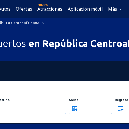
Nuevo
Autos
Ofertas
Atracciones
Aplicación móvil
Más
blica Centroafricana
uertos
en República Centroa
estino
Salida
Regreso