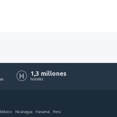
1,3 millones
eas
hoteles
México
Nicaragua
Panamá
Perú