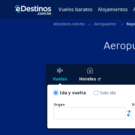
Vuelos baratos
Alojamientos
eDestinos.com.hn
Aeropuertos
Repú
Aerop
Vuelos
Hoteles
Ida y vuelta
Solo ida
Origen
D