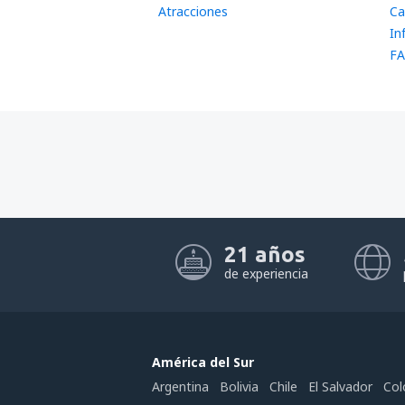
Atracciones
Ca
In
FA
21 años
de experiencia
América del Sur
Argentina
Bolivia
Chile
El Salvador
Col