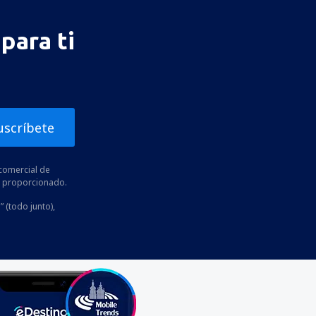
para ti
uscríbete
comercial de
he proporcionado.
” (todo junto),