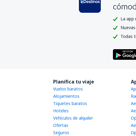
cómoda
La app 
Nuevas 
Todas t
Planifica tu viaje
A
Vuelos baratos
Ap
Alojamientos
Ra
Tiquetes baratos
Ae
Hoteles
Ae
Vehículos de alquiler
Op
Ofertas
Ae
Seguros
Op