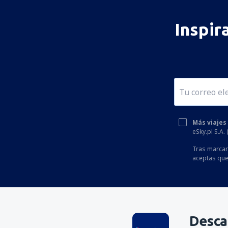
Inspir
Más viajes
eSky.pl S.A.
Tras marcar 
aceptas que
Desca