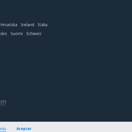
Hrvatska
Ireland
Italia
nsko
Suomi
Schweiz
más
.
Aceptar