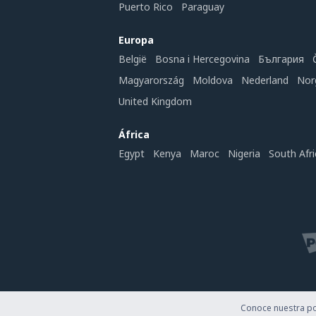
Puerto Rico
Paraguay
Europa
België
Bosna i Hercegovina
България
Magyarország
Moldova
Nederland
Nor
United Kingdom
África
Egypt
Kenya
Maroc
Nigeria
South Afri
Conoce nuestra pol