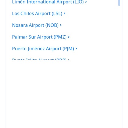
Limón International Airport (LIO)
Los Chiles Airport (LSL)
Nosara Airport (NOB)
Palmar Sur Airport (PMZ)
Puerto Jiménez Airport (PJM)
Punta Islita Airport (PBP)
Aeropuerto de Quepos La Managua (XQP)
Tamarindo Airport (TNO)
Tambor Airport (TMU)
San José
Tortuguero Airport (TTQ)