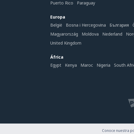
Puerto Rico
Paraguay
Europa
België
Bosna i Hercegovina
България
Magyarország
Moldova
Nederland
Nor
United Kingdom
África
Egypt
Kenya
Maroc
Nigeria
South Afri
Conoce nuestra pol