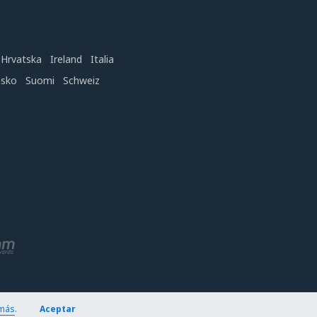
Hrvatska
Ireland
Italia
nsko
Suomi
Schweiz
más
.
Aceptar