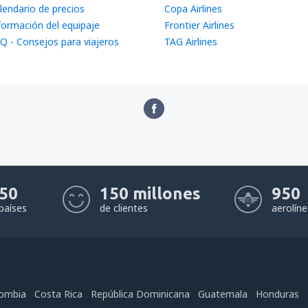
lendario de precios
Copa Airlines
formación del equipaje
Frontier Airlines
Q - Consejos para viajeros
TAG Airlines
50
150 millones
950
países
de clientes
aerolín
ombia
Costa Rica
República Dominicana
Guatemala
Honduras