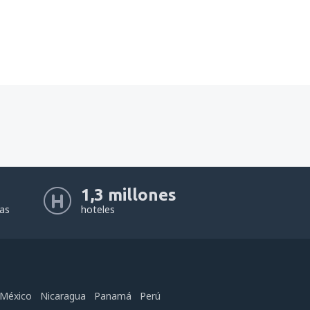
1,3 millones
eas
hoteles
México
Nicaragua
Panamá
Perú