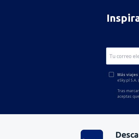
Toliara Airport (TLE)
Tôlanaro Airport (FTU)
Inspir
Más viajes
eSky.pl S.A.
Tras marcar 
aceptas que
Desca