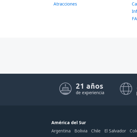
Atracciones
Ca
In
FA
21 años
de experiencia
América del Sur
Argentina
Bolivia
Chile
El Salvador
Col