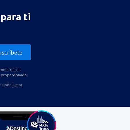
para ti
uscríbete
comercial de
he proporcionado.
” (todo junto),