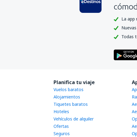
cómoda
La app 
Nuevas 
Todas t
Planifica tu viaje
A
Vuelos baratos
Ap
Alojamientos
Ra
Tiquetes baratos
Ae
Hoteles
Ae
Vehículos de alquiler
Op
Ofertas
Ae
Seguros
Op