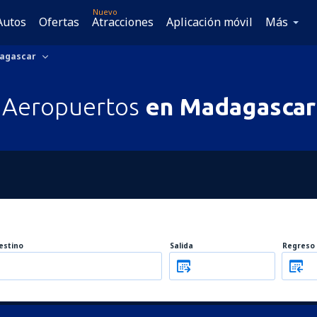
Nuevo
Autos
Ofertas
Atracciones
Aplicación móvil
Más
agascar
Aeropuertos
en Madagascar
estino
Salida
Regreso