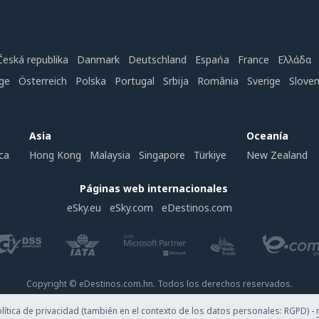
Česká republika
Danmark
Deutschland
Espańa
France
Ελλάδα
ge
Österreich
Polska
Portugal
Srbija
România
Sverige
Slove
Asia
Oceanía
ca
Hong Kong
Malaysia
Singapore
Türkiye
New Zealand
Páginas web internacionales
eSky.eu
eSky.com
eDestinos.com
Copyright © eDestinos.com.hn. Todos los derechos reservados.
ítica de privacidad (también en el contexto de los datos personales: RGPD) -