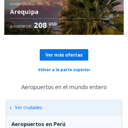
desde: Chiclayo (CIX)
Arequipa
208
USD
A PARTIR DE:
Revisa los detalles
Ver más ofertas
Volver a la parte superior
Aeropuertos en el mundo entero
Ver ciudades
Aeropuertos en Perú