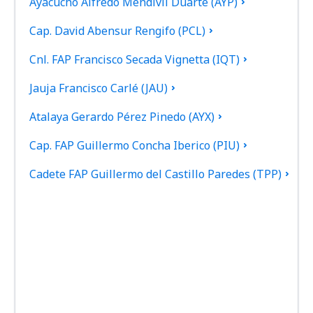
Ayacucho Alfredo Mendívil Duarte (AYP)
Cap. David Abensur Rengifo (PCL)
Cnl. FAP Francisco Secada Vignetta (IQT)
Jauja Francisco Carlé (JAU)
Atalaya Gerardo Pérez Pinedo (AYX)
Cap. FAP Guillermo Concha Iberico (PIU)
Cadete FAP Guillermo del Castillo Paredes (TPP)
Iberia Gerardo Pérez Pinedo (IBP)
Inca Manco Cápac (JUL)
Lima Jorge Chávez (LIM)
Cap. FAP José Abelardo Quiñones Gonzales (CIX)