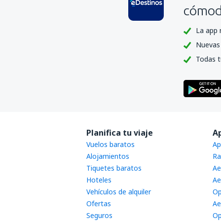
cómoda
La app 
Nuevas 
Todas t
Planifica tu viaje
A
Vuelos baratos
Ap
Alojamientos
Ra
Tiquetes baratos
Ae
Hoteles
Ae
Vehículos de alquiler
Op
Ofertas
Ae
Seguros
Op