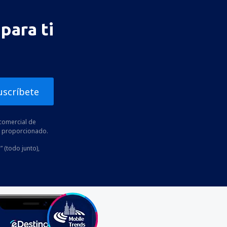
para ti
uscríbete
comercial de
he proporcionado.
” (todo junto),