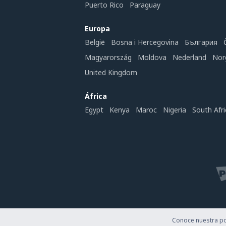
Puerto Rico
Paraguay
Europa
België
Bosna i Hercegovina
България
Magyarország
Moldova
Nederland
Nor
United Kingdom
África
Egypt
Kenya
Maroc
Nigeria
South Afri
Conoce nuestra pol