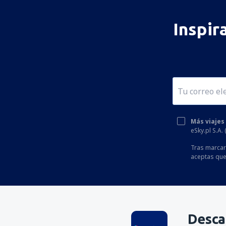
Inspir
Más viajes
eSky.pl S.A.
Tras marcar 
aceptas que
Desca