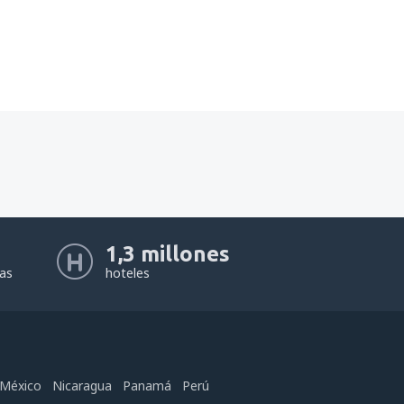
1,3 millones
eas
hoteles
México
Nicaragua
Panamá
Perú