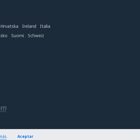
Hrvatska
Ireland
Italia
nsko
Suomi
Schweiz
más
.
Aceptar