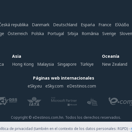
Česká republika
Danmark
Deutschland
Espańa
France
Ελλάδα
ge
Österreich
Polska
Portugal
Srbija
România
Sverige
Slove
Asia
Oceanía
ca
Hong Kong
Malaysia
Singapore
Türkiye
New Zealand
Páginas web internacionales
eSky.eu
eSky.com
eDestinos.com
Copyright © eDestinos.com.hn. Todos los derechos reservados.
ítica de privacidad (también en el contexto de los datos personales: RGPD) -