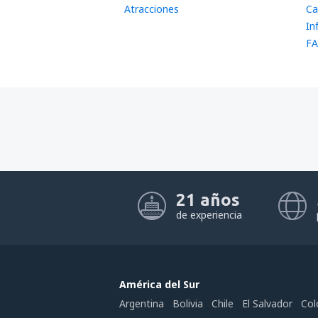
Atracciones
Ca
In
FA
21 años
de experiencia
América del Sur
Argentina
Bolivia
Chile
El Salvador
Col