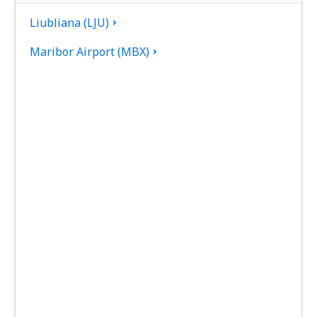
Liubliana (LJU)
Maribor Airport (MBX)