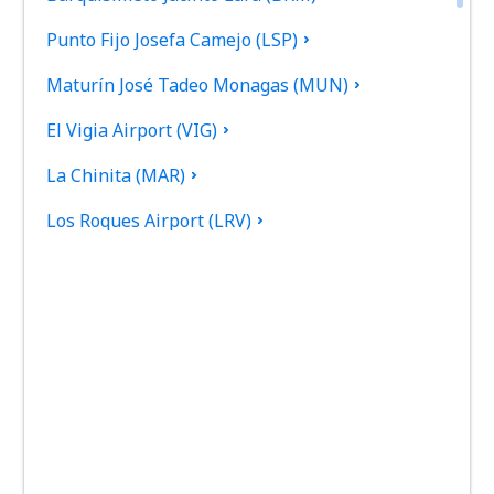
Punto Fijo Josefa Camejo (LSP)
Maturín José Tadeo Monagas (MUN)
El Vigia Airport (VIG)
La Chinita (MAR)
Los Roques Airport (LRV)
Puerto Ordaz Manuel Carlos Piar (PZO)
Cabimas Oro Negro (CBS)
San Cristóbal
San Tomé Airport (SOM)
Del Caribe (Santiago Marino) (PMV)
Simon Bolivar (CCS)