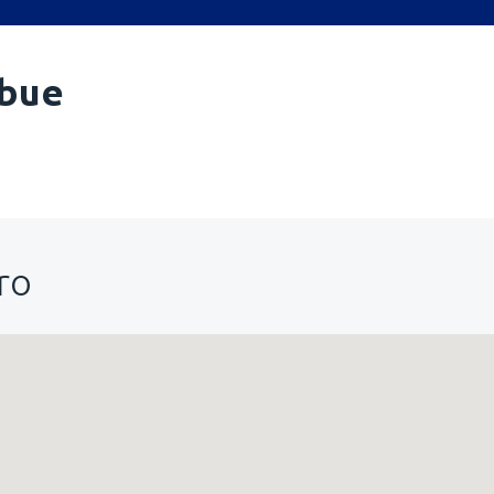
bue
ro