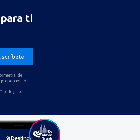
para ti
uscríbete
comercial de
he proporcionado.
” (todo junto),