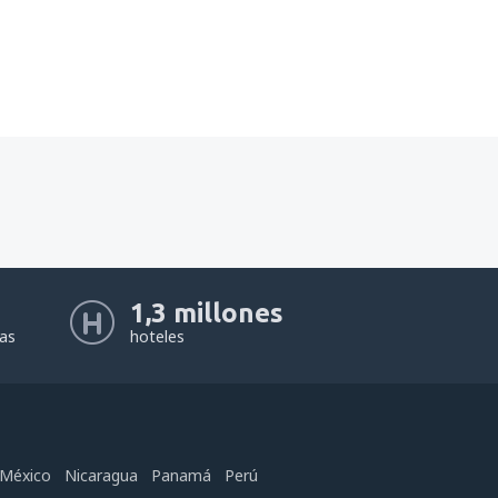
1,3 millones
eas
hoteles
México
Nicaragua
Panamá
Perú