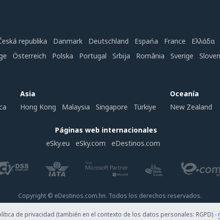
Česká republika
Danmark
Deutschland
Espańa
France
Ελλάδα
ge
Österreich
Polska
Portugal
Srbija
România
Sverige
Slove
Asia
Oceanía
ca
Hong Kong
Malaysia
Singapore
Türkiye
New Zealand
Páginas web internacionales
eSky.eu
eSky.com
eDestinos.com
Copyright © eDestinos.com.hn. Todos los derechos reservados.
ítica de privacidad (también en el contexto de los datos personales: RGPD) -