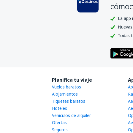
cómoda
La app 
Nuevas 
Todas t
Planifica tu viaje
A
Vuelos baratos
Ap
Alojamientos
Ra
Tiquetes baratos
Ae
Hoteles
Ae
Vehículos de alquiler
Op
Ofertas
Ae
Seguros
Op