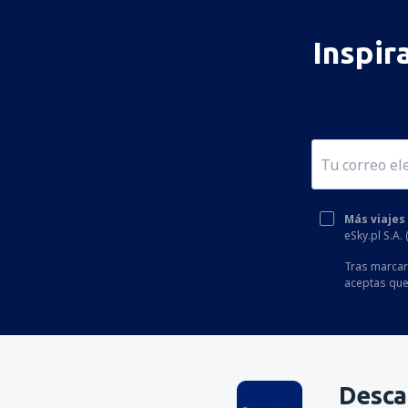
Inspir
Más viajes
eSky.pl S.A.
Tras marcar 
aceptas que
Desca