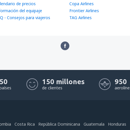
lendario de precios
Copa Airlines
formación del equipaje
Frontier Airlines
Q - Consejos para viajeros
TAG Airlines
50
150 millones
950
países
de clientes
aerolín
ombia
Costa Rica
República Dominicana
Guatemala
Honduras