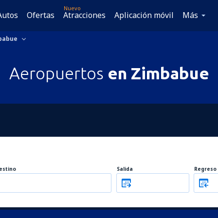
Nuevo
Autos
Ofertas
Atracciones
Aplicación móvil
Más
babue
Aeropuertos
en Zimbabue
estino
Salida
Regreso