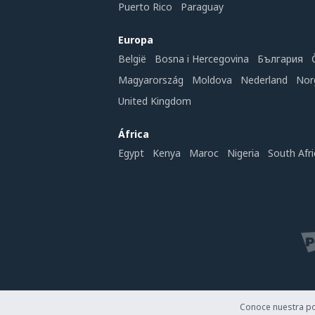
Puerto Rico
Paraguay
Europa
België
Bosna i Hercegovina
България
Magyarország
Moldova
Nederland
Nor
United Kingdom
África
Egypt
Kenya
Maroc
Nigeria
South Afri
Conoce nuestra pol