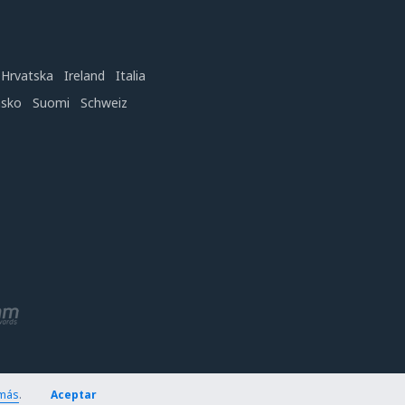
Hrvatska
Ireland
Italia
nsko
Suomi
Schweiz
más
.
Aceptar