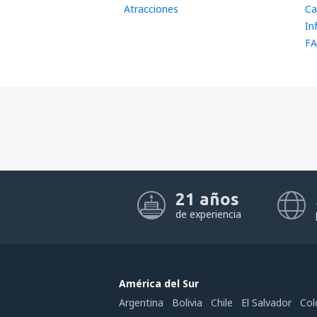
Atracciones
Ca
In
FA
21 años
de experiencia
América del Sur
Argentina
Bolivia
Chile
El Salvador
Col