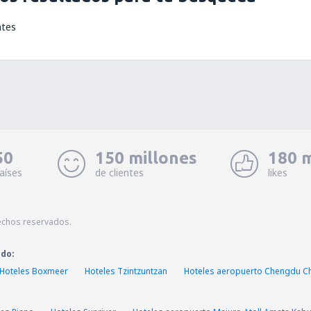
ntes
50
150 millones
180 m
aíses
de clientes
likes
echos reservados.
ado:
Hoteles Boxmeer
Hoteles Tzintzuntzan
Hoteles aeropuerto Chengdu Che